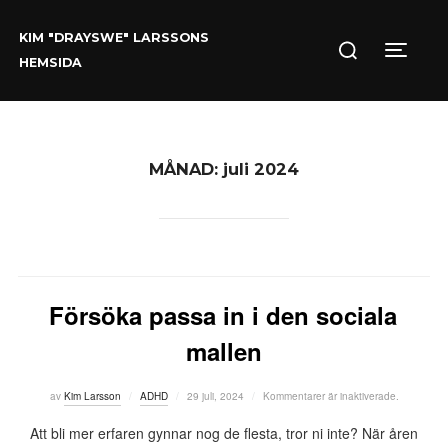
Hoppa
Sök
till
KIM "DRAYSWE" LARSSONS
efter:
innehåll
Slå på/
HEMSIDA
MÅNAD:
juli 2024
Försöka passa in i den sociala
mallen
Publicerat
av
Kim Larsson
ADHD
29 juli, 2024
Kommentarer är inaktiverade.
den
Att bli mer erfaren gynnar nog de flesta, tror ni inte? När åren