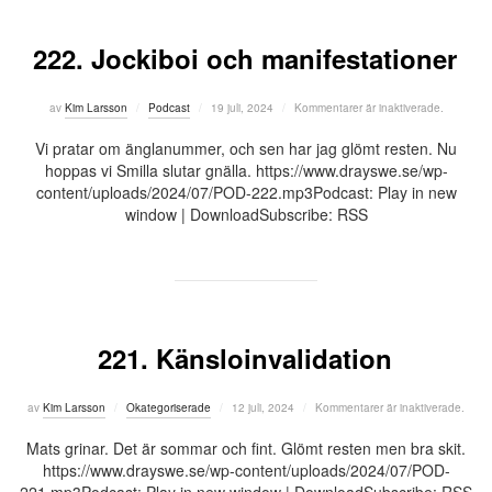
222. Jockiboi och manifestationer
Publicerat
av
Kim Larsson
Podcast
19 juli, 2024
Kommentarer är inaktiverade.
den
Vi pratar om änglanummer, och sen har jag glömt resten. Nu
hoppas vi Smilla slutar gnälla. https://www.drayswe.se/wp-
content/uploads/2024/07/POD-222.mp3Podcast: Play in new
window | DownloadSubscribe: RSS
221. Känsloinvalidation
Publicerat
av
Kim Larsson
Okategoriserade
12 juli, 2024
Kommentarer är inaktiverade.
den
Mats grinar. Det är sommar och fint. Glömt resten men bra skit.
https://www.drayswe.se/wp-content/uploads/2024/07/POD-