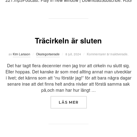
221.mp3Podcast: Play in new window | DownloadSubscribe: RSS
Träcirkeln är sluten
Publicerat
av
Kim Larsson
Okategoriserade
8 juli, 2024
Kommentarer är inaktiverade.
den
Det har tagit flera decennier men jag tror att cirkeln nu slutit sig.
Eller hoppas. Det kanske är som med allting annat man utvecklar
i livet; det känns som att ”nu förstår jag!” för att bara några dagar
senare inse att det finns helt andra nivåer att förstå samma sak
på,och man har hur långt …
”TRÄCIRKELN ÄR SLUTEN
LÄS MER