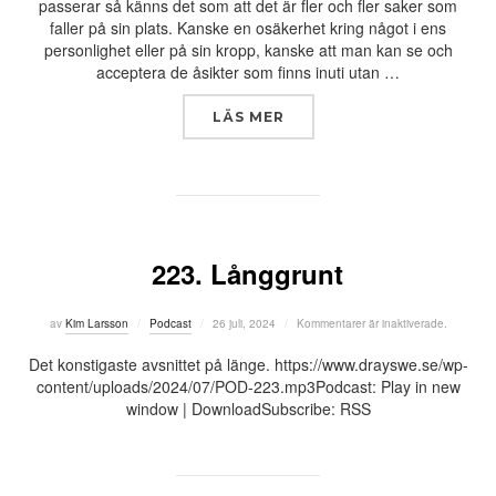
passerar så känns det som att det är fler och fler saker som
faller på sin plats. Kanske en osäkerhet kring något i ens
personlighet eller på sin kropp, kanske att man kan se och
acceptera de åsikter som finns inuti utan …
”FÖRSÖKA PASSA IN I DE
LÄS MER
223. Långgrunt
Publicerat
av
Kim Larsson
Podcast
26 juli, 2024
Kommentarer är inaktiverade.
den
Det konstigaste avsnittet på länge. https://www.drayswe.se/wp-
content/uploads/2024/07/POD-223.mp3Podcast: Play in new
window | DownloadSubscribe: RSS