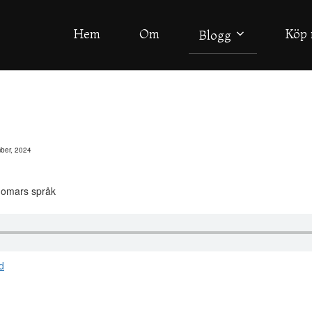
Hem
Om
Köp 
Blogg
ber, 2024
gdomars språk
d