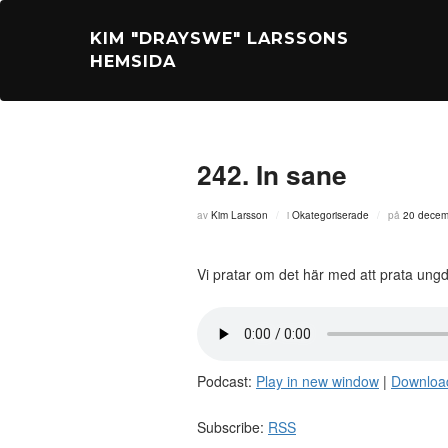
Hoppa
till
KIM "DRAYSWE" LARSSONS
innehåll
HEMSIDA
242. In sane
Publicerat
av
Kim Larsson
i
Okategoriserade
på
20 decem
den
Vi pratar om det här med att prata un
Podcast:
Play in new window
|
Downloa
Subscribe:
RSS