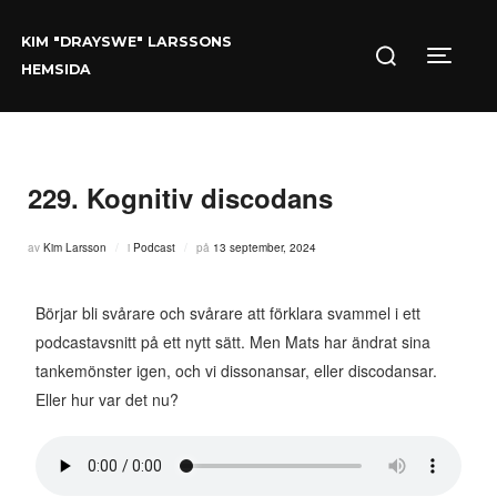
Hoppa
Sök
till
KIM "DRAYSWE" LARSSONS
efter:
innehåll
Slå på/
HEMSIDA
229. Kognitiv discodans
Publicerat
av
Kim Larsson
i
Podcast
på
13 september, 2024
den
Börjar bli svårare och svårare att förklara svammel i ett
podcastavsnitt på ett nytt sätt. Men Mats har ändrat sina
tankemönster igen, och vi dissonansar, eller discodansar.
Eller hur var det nu?