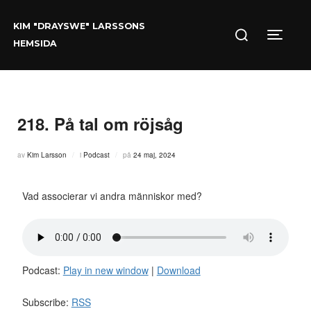
Hoppa
Sök
till
KIM "DRAYSWE" LARSSONS
efter:
innehåll
Slå på/
HEMSIDA
218. På tal om röjsåg
Publicerat
av
Kim Larsson
i
Podcast
på
24 maj, 2024
den
Vad associerar vi andra människor med?
Podcast:
Play in new window
|
Download
Subscribe:
RSS