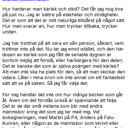
Hur hanterar man kärlek och stöd? Det får jag nog öva
på just nu. Jag är bättre på elakheter och stridigheter.
Det är som att det är mitt naturliga tillstånd på något sätt.
Hur man svarar an, hur man trycker tillbaka, trycker
undan.
Jag har tröttnat på att vara en sån person, såklart, vem
tröttnar inte på det. Nu tar jag emot istället, och den här
dosen av kärlek som jag fått de senaste dygnen är
bortom möjlig att förstå, eller härbärgera för den delen.
Det är kanske det som är själva poängen med kärlek?
Att man inte ska ha plats för den, så att man skickar den
vidare. Låter i mina öron om inte annat om ett fantastiskt
sätt att se på saken. Så jag får välja det.
För mig handlar det inte om hur
många
böcker som går
åt. Även om det förstås också är spännande att följa.
Det är de där små mötena som blir med andra
människor kring det som jag tar med mig. Vid
boksigneringen, med Martin på P4, Anders på Falu-
Kuriren, eller någon av de människor som skrivit eller