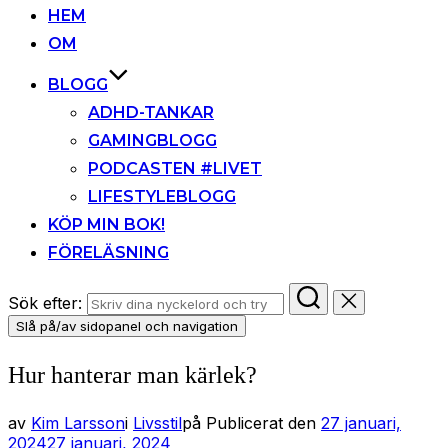
HEM
OM
BLOGG
ADHD-TANKAR
GAMINGBLOGG
PODCASTEN #LIVET
LIFESTYLEBLOGG
KÖP MIN BOK!
FÖRELÄSNING
Sök efter:
Slå på/av sidopanel och navigation
Hur hanterar man kärlek?
av
Kim Larsson
i
Livsstil
på
Publicerat den
27 januari,
2024
27 januari, 2024