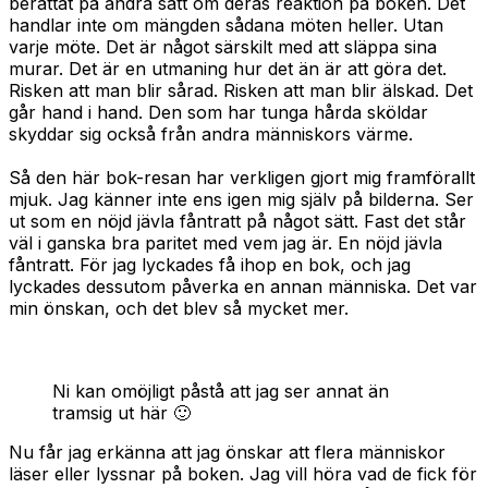
berättat på andra sätt om deras reaktion på boken. Det
handlar inte om mängden sådana möten heller. Utan
varje möte. Det är något särskilt med att släppa sina
murar. Det är en utmaning hur det än är att göra det.
Risken att man blir sårad. Risken att man blir älskad. Det
går hand i hand. Den som har tunga hårda sköldar
skyddar sig också från andra människors värme.
Så den här bok-resan har verkligen gjort mig framförallt
mjuk. Jag känner inte ens igen mig själv på bilderna. Ser
ut som en nöjd jävla fåntratt på något sätt. Fast det står
väl i ganska bra paritet med vem jag är. En nöjd jävla
fåntratt. För jag lyckades få ihop en bok, och jag
lyckades dessutom påverka en annan människa. Det var
min önskan, och det blev så mycket mer.
Ni kan omöjligt påstå att jag ser annat än
tramsig ut här 🙂
Nu får jag erkänna att jag önskar att flera människor
läser eller lyssnar på boken. Jag vill höra vad de fick för