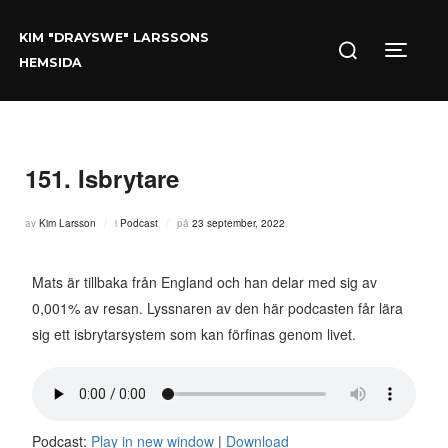
Hoppa
Sök
till
KIM "DRAYSWE" LARSSONS
efter:
innehåll
Slå på/
HEMSIDA
151. Isbrytare
Publicerat
av
Kim Larsson
i
Podcast
på
23 september, 2022
den
Mats är tillbaka från England och han delar med sig av
0,001% av resan. Lyssnaren av den här podcasten får lära
sig ett isbrytarsystem som kan förfinas genom livet.
Podcast:
Play in new window
|
Download