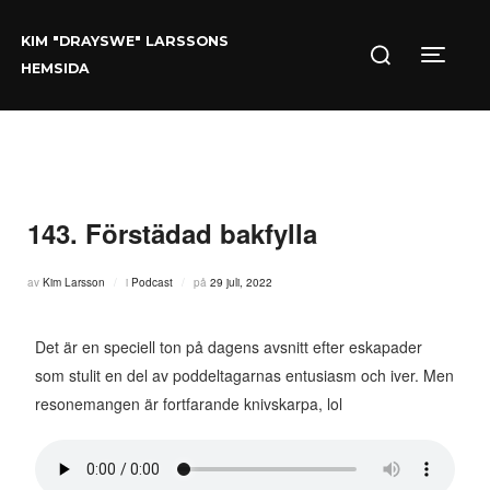
Hoppa
Sök
till
KIM "DRAYSWE" LARSSONS
efter:
innehåll
Slå på/
HEMSIDA
143. Förstädad bakfylla
Publicerat
av
Kim Larsson
i
Podcast
på
29 juli, 2022
den
Det är en speciell ton på dagens avsnitt efter eskapader
som stulit en del av poddeltagarnas entusiasm och iver. Men
resonemangen är fortfarande knivskarpa, lol