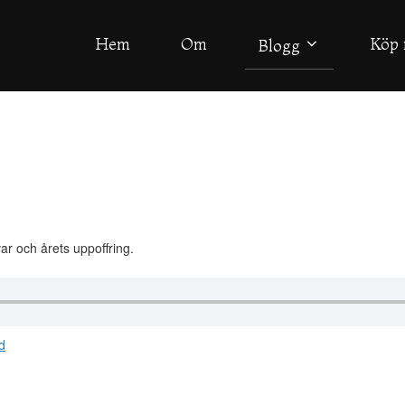
Hem
Om
Köp 
Blogg
ar och årets uppoffring.
d