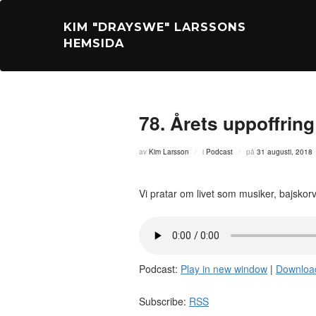
Hoppa
till
KIM "DRAYSWE" LARSSONS
innehåll
HEMSIDA
78. Årets uppoffring
Publicerat
av
Kim Larsson
i
Podcast
på
31 augusti, 2018
den
Vi pratar om livet som musiker, bajskorv
Podcast:
Play in new window
|
Downloa
Subscribe:
RSS