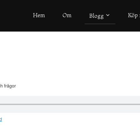
Hem
Om
Köp 
Blogg
ch frågor
d