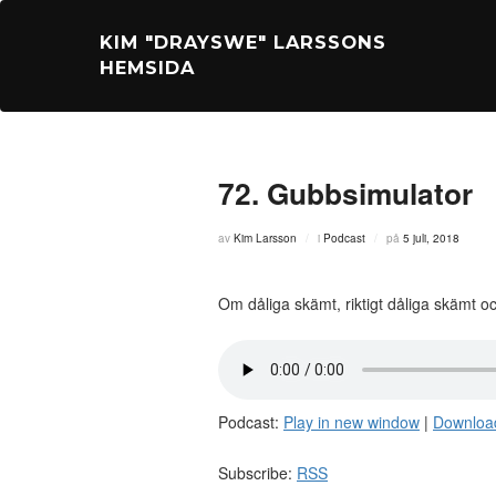
Hoppa
till
KIM "DRAYSWE" LARSSONS
innehåll
HEMSIDA
72. Gubbsimulator
Publicerat
av
Kim Larsson
i
Podcast
på
5 juli, 2018
den
Om dåliga skämt, riktigt dåliga skämt o
Podcast:
Play in new window
|
Downloa
Subscribe:
RSS