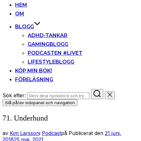
HEM
OM
BLOGG
ADHD-TANKAR
GAMINGBLOGG
PODCASTEN #LIVET
LIFESTYLEBLOGG
KÖP MIN BOK!
FÖRELÄSNING
Sök efter:
Slå på/av sidopanel och navigation
71. Underhund
av
Kim Larsson
i
Podcast
på
Publicerat den
21 juni,
2018
25 maj, 2021