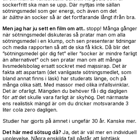
sockerfritt ska man se upp. Där nyttjas inte sällan
sötningsmedel som ger energi, och även om det
är
bättre
än socker så är det fortfarande långt ifrån bra.
Men jag har ju sett en film om att..
stopp! Många gånger
när sötningsmedel diskuteras så pratar man om alla
sötningsmedel i en klump, och sen presenterar tidningar
och media rapporten så att de ska få klick. Då blir det
”sötningsmedel gör dig fet” eller ”socker är mindre farligt
än alternativet” och sen pratar man om att många
livsmedelsbolag ersatt sockret med majssirap. Det är
fakta att aspartam (det vanligaste sötningsmedlet, som
bland annat finns i läsk) har studerats länge, och på
många olika sätt. Med massor med olika infallsvinklar.
Det är ofarligt. Mängden du behöver få i dig dagligen
för
att
det skulle vara farligt är skyhög. Det närmaste
ens realistisk mängd är om du dricker motsvarande 3
liter cola zero dagligen.
Studier har gjorts på ämnet i ungefär 30 år. Kanske mer.
Det här med sötsug då?
Ja, det är väl mer en individuell
upplevelse. Några enskilda fall påstår att lightläsk