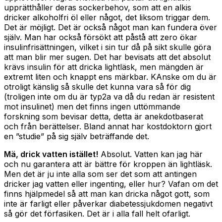
upprätthåller deras sockerbehov, som att en alkis
dricker alkoholfri öl eller något, det liksom triggar dem.
Det är möjligt. Det är också något man kan fundera över
själv. Man har också försökt att påstå att zero ökar
insulinfrisättningen, vilket i sin tur då på sikt skulle göra
att man blir mer sugen. Det har bevisats att det absolut
krävs insulin för att dricka lightläsk, men mängden är
extremt liten och knappt ens märkbar. KAnske om du är
otroligt känslig så skulle det kunna vara så för dig
(troligen inte om du är typ2a va då du redan är resistent
mot insulinet) men det finns ingen uttömmande
forskning som bevisar detta, detta är anekdotbaserat
och från berättelser. Bland annat har kostdoktorn gjort
en ”studie” på sig själv beträffande det.
Mä, drick vatten istället!
Absolut. Vatten kan jag här
och nu garantera att är bättre för kroppen än lightläsk.
Men det är ju inte alla som ser det som att antingen
dricker jag vatten eller ingenting, eller hur? Vafan om det
finns hjälpmedel så att man kan dricka något gott, som
inte är farligt eller påverkar diabetessjukdomen negativt
så gör det förfasiken. Det är i alla fall helt ofarligt.