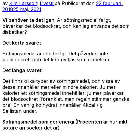
av
Kim Larsson
i
Livsstil
på
Publicerat den
22 februari,
2018
25 maj, 2021
Vi behöver ta det igen.
Är sötningsmedlel faligt,
påverkar det blodsockret, och kan jag använda det som
diabetiker?
Det korta svaret
Sötningsmedel är inte farligt. Det påverkar inte
blodsockret, och det kan nyttjas som diabetiker.
Det långa svaret
Det finns olika typer av sötningsmedel, och vissa av
dessa innehåller mer eller mindre kalorier. Ju mer
kalorier ett sötningsmedel innehåller, ju mer påverkar
det blodsockret (förenklat, men regeln stämmer ganska
bra) En vanlig kolhydrat innehåller 4kcal / g
Se listan under.
Sötningsmedel som ger energi (Procenten är hur mkt
sötare än socker det är)