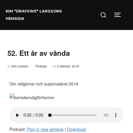
Hoppa
Sök
till
KIM "DRAYSWE" LARSSONS
efter:
innehåll
Slå på/
HEMSIDA
52. Ett år av vånda
Publicerat
av
Kim Larsson
i
Podcast
på
2 februari, 2018
den
Om religioner och supervalåret 2018
Podcast:
Play in new window
|
Download