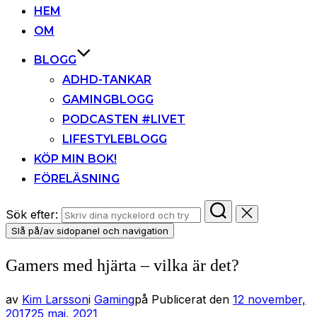
HEM
OM
BLOGG
ADHD-TANKAR
GAMINGBLOGG
PODCASTEN #LIVET
LIFESTYLEBLOGG
KÖP MIN BOK!
FÖRELÄSNING
Sök efter:
Slå på/av sidopanel och navigation
Gamers med hjärta – vilka är det?
av
Kim Larsson
i
Gaming
på
Publicerat den
12 november,
2017
25 maj, 2021