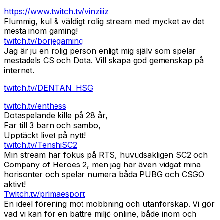
https://www.twitch.tv/vinziiiz
Flummig, kul & väldigt rolig stream med mycket av det
mesta inom gaming!
twitch.tv/borjegaming
Jag är ju en rolig person enligt mig själv som spelar
mestadels CS och Dota. Vill skapa god gemenskap på
internet.
twitch.tv/DENTAN_HSG
twitch.tv/enthess
Dotaspelande kille på 28 år,
Far till 3 barn och sambo,
Upptäckt livet på nytt!
twitch.tv/TenshiSC2
Min stream har fokus på RTS, huvudsakligen SC2 och
Company of Heroes 2, men jag har även vidgat mina
horisonter och spelar numera båda PUBG och CSGO
aktivt!
Twitch.tv/primaesport
En ideel förening mot mobbning och utanförskap. Vi gör
vad vi kan för en bättre miljö online, både inom och