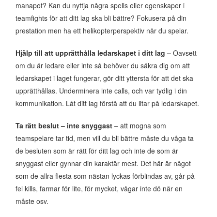
manapot? Kan du nyttja några spells eller egenskaper i
teamfights för att ditt lag ska bli bättre? Fokusera på din
prestation men ha ett helikopterperspektiv när du spelar.
Hjälp till att upprätthålla ledarskapet i ditt lag –
Oavsett
om du är ledare eller inte så behöver du säkra dig om att
ledarskapet i laget fungerar, gör ditt yttersta för att det ska
upprätthållas. Underminera inte calls, och var tydlig i din
kommunikation. Låt ditt lag förstå att du litar på ledarskapet.
Ta rätt beslut – inte snyggast
– att mogna som
teamspelare tar tid, men vill du bli bättre måste du våga ta
de besluten som är rätt för ditt lag och inte de som är
snyggast eller gynnar din karaktär mest. Det här är något
som de allra flesta som nästan lyckas förblindas av, går på
fel kills, farmar för lite, för mycket, vågar inte dö när en
måste osv.