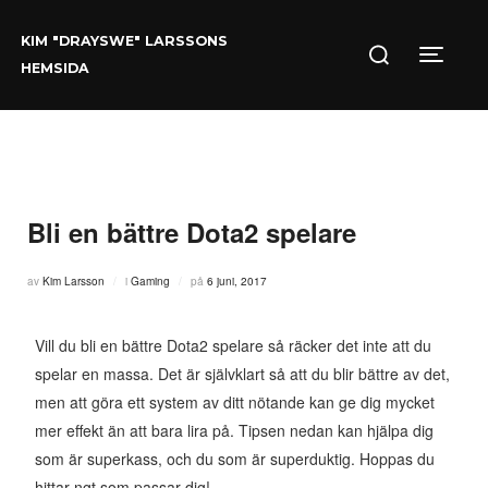
Hoppa
Sök
till
KIM "DRAYSWE" LARSSONS
efter:
innehåll
Slå på/
HEMSIDA
Bli en bättre Dota2 spelare
Publicerat
av
Kim Larsson
i
Gaming
på
6 juni, 2017
den
Vill du bli en bättre Dota2 spelare så räcker det inte att du
spelar en massa. Det är självklart så att du blir bättre av det,
men att göra ett system av ditt nötande kan ge dig mycket
mer effekt än att bara lira på. Tipsen nedan kan hjälpa dig
som är superkass, och du som är superduktig. Hoppas du
hittar ngt som passar dig!