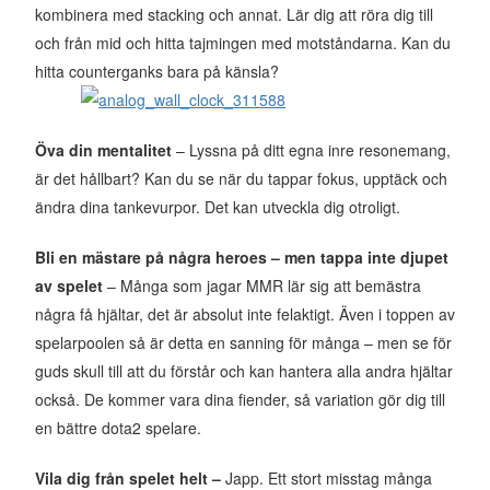
kombinera med stacking och annat. Lär dig att röra dig till
och från mid och hitta tajmingen med motståndarna. Kan du
hitta counterganks bara på känsla?
Öva din mentalitet
– Lyssna på ditt egna inre resonemang,
är det hållbart? Kan du se när du tappar fokus, upptäck och
ändra dina tankevurpor. Det kan utveckla dig otroligt.
Bli en mästare på några heroes – men tappa inte djupet
av spelet
– Många som jagar MMR lär sig att bemästra
några få hjältar, det är absolut inte felaktigt. Även i toppen av
spelarpoolen så är detta en sanning för många – men se för
guds skull till att du förstår och kan hantera alla andra hjältar
också. De kommer vara dina fiender, så variation gör dig till
en bättre dota2 spelare.
Vila dig från spelet helt –
Japp. Ett stort misstag många