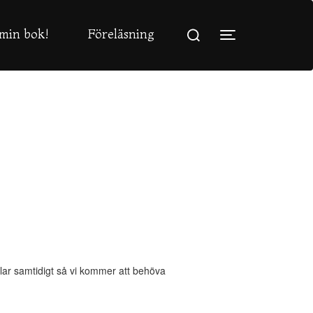
Sök
min bok!
Föreläsning
efter:
Slå på/av sidopa
lar samtidigt så vi kommer att behöva