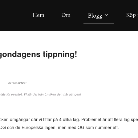
Hem
Om
Köp 
Blogg
gondagens tippning!
plats för eventet. Vi sänder från Enviken den här gången!
 omgångar där vi tittar på 4 olika lag. Problemet är att flera lag spe
på OG och de Europeiska lagen, men med OG som nummer ett.