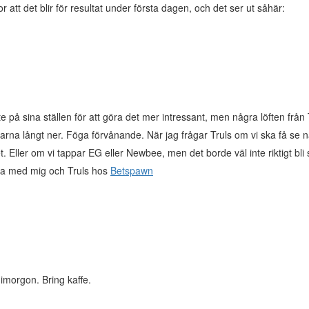
or att det blir för resultat under första dagen, och det ser ut såhär:
lite på sina ställen för att göra det mer intressant, men några löften frå
narna långt ner. Föga förvånande. När jag frågar Truls om vi ska få se nå
 Eller om vi tappar EG eller Newbee, men det borde väl inte riktigt bli så 
vla med mig och Truls hos
Betspawn
imorgon. Bring kaffe.