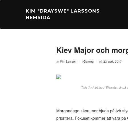
Hoppa
till
KIM "DRAYSWE" LARSSONS
innehåll
HEMSIDA
Kiev Major och mor
Publicerat
av
Kim Larsson
i
Gaming
på
23 april, 2017
den
Truls ”Archip3lago” Warvsten är på 
Morgondagen kommer bjuda på två stycken
prioritera. Fokuset kommer att vara 