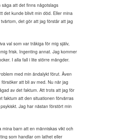
n säga att det finns någotslags
 det kunde blivit min död. Eller mina
tvärtom, det gör att jag förstår att jag
a val som var tråkiga för mig själv,
la mig frisk. Ingenting annat. Jag kommer
er. I alla fall i lite större mängder.
 problem med min ändalykt förut. Även
försöker att bli av med. Nu när jag
ågad av det faktum. Att trots att jag för
t faktum att den situationen förvärras
h psykiskt. Jag har nästan förstört min
sa mina barn att en människas vikt och
nting som handlar om lathet eller