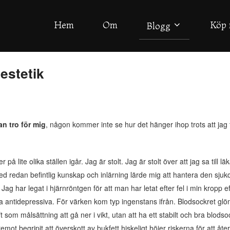
Hem
Om
Köp 
Blogg
estetik
an tro för mig
, någon kommer inte se hur det hänger ihop trots att jag
på lite olika ställen igår. Jag är stolt. Jag är stolt över att jag sa till läk
g med redan befintlig kunskap och inlärning lärde mig att hantera den s
 Jag har legat i hjärnröntgen för att man har letat efter fel i min kropp 
lika antidepressiva. För värken kom typ ingenstans ifrån. Blodsockret gl
t som målsättning att gå ner i vikt, utan att ha ett stabilt och bra blodso
 begripit att överskott av bukfett hiskeligt höjer riskerna för att återfal