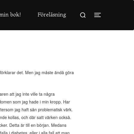
Sök
min bok!
Föreläsning
efter:
Slå på/av sidopa
 förklarar det. Men jag måste ändå göra
aren att jag inte ville ta några
jukdomen som jag hade i min kropp. Har
eftersom jag haft sån problematisk värk.
ömde kollas, och där satt värken också.
cker. Detta är till en början. Medans
la i diabetes, eller i alla fall att man