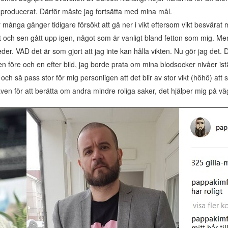
n producerat. Därför måste jag fortsätta med mina mål.
många gånger tidigare försökt att gå ner i vikt eftersom vikt besvärat m
ikt och sen gått upp igen, något som är vanligt bland fetton som mig. Men 
leder. VAD det är som gjort att jag inte kan hålla vikten. Nu gör jag det. 
före och en efter bild, jag borde prata om mina blodsocker nivåer istäl
och så pass stor för mig personligen att det blir av stor vikt (höhö) att
t även för att berätta om andra mindre roliga saker, det hjälper mig på v