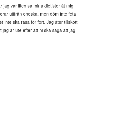
 jag var liten sa mina dietister åt mig
agerar utifrån ondska, men döm inte feta
nte ska rasa för fort. Jag äter tillskott
 jag är ute efter att ni ska säga att jag