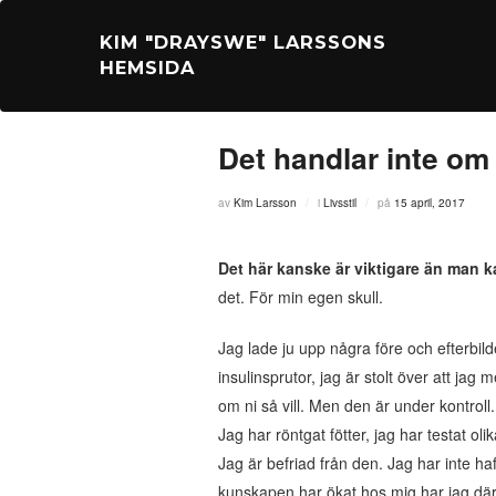
Hoppa
till
KIM "DRAYSWE" LARSSONS
innehåll
HEMSIDA
Det handlar inte om 
Publicerat
av
Kim Larsson
i
Livsstil
på
15 april, 2017
den
Det här kanske är viktigare än man k
det. För min egen skull.
Jag lade ju upp några före och efterbilder 
insulinsprutor, jag är stolt över att ja
om ni så vill. Men den är under kontroll.
Jag har röntgat fötter, jag har testat o
Jag är befriad från den. Jag har inte haf
kunskapen har ökat hos mig har jag däremot