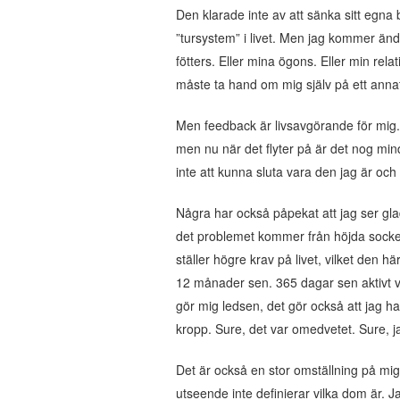
Den klarade inte av att sänka sitt egna b
”tursystem” i livet. Men jag kommer änd
fötters. Eller mina ögons. Eller min relat
måste ta hand om mig själv på ett annat
Men feedback är livsavgörande för mig. D
men nu när det flyter på är det nog mind
inte att kunna sluta vara den jag är och s
Några har också påpekat att jag ser gla
det problemet kommer från höjda sockern
ställer högre krav på livet, vilket den hä
12 månader sen. 365 dagar sen aktivt va
gör mig ledsen, det gör också att jag har
kropp. Sure, det var omedvetet. Sure, j
Det är också en stor omställning på mig
utseende inte definierar vilka dom är. J