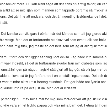
lodsocker mera. Du kan alltid säga att det finns en ärftlig faktor, du ka
å alltid att se mig själv som mannen som tappade bort mig så mycket att
ions. Det går inte att undvara, och det är ingenting livsförnekande i det, 
 sätt.
et kanske var viktigare i början när det kändes som att jag gjorde aktiv
re viktigt. Men det är fortfarande ett aktivt val som eventuellt kan hål
en hålla mig frisk, jag måste se det hela som att jag är allergisk mot sock
dare ut förr, och det ligger sanning i det också. Jag hade inte samma
ivåer indirekt, så det är fortfarande skador från min diabetes som jag 
r omställningen på något magiskt sätt gjort att jag gör, så blir jag mer pl
lde att leva, så är jag fortfarande i en omställningsprocess. Det och de
 varit mindre aktiv i mitt företag stundtals. Det gör både ont fysiskt oc
ag kunde inte rå på det just då. Men det är ledsamt.
 personligen. Ett av mina mål för mig som förälder var att jag skulle vi
ag ville vara en fet lycklig pappa och visa mina barn det. Fetma är inge