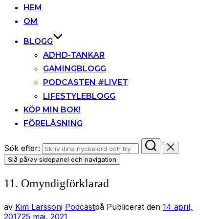
HEM
OM
BLOGG
ADHD-TANKAR
GAMINGBLOGG
PODCASTEN #LIVET
LIFESTYLEBLOGG
KÖP MIN BOK!
FÖRELÄSNING
Sök efter:
Slå på/av sidopanel och navigation
11. Omyndigförklarad
av
Kim Larsson
i
Podcast
på
Publicerat den
14 april,
2017
25 maj, 2021