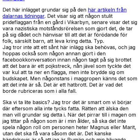
Det här inlägget grundar sig på den
här artikeln från
dalarnas tidningar
. Det visar sig att någon stulit
prideflaggan från en gård i Vikarbyn, senare visar det sig
vara nazistiska motståndsrörelsen som gjort det, de tar
på sig dådet och hänvisar till att det är förödande för
folk, särskilt barn, att leva kring detta. Typ.
Jag tror inte att ett sånt här inlägg ska behövas, och jag
hoppas också som någon annan gjort i den
facebookkonversation innan någon tagit på sig brottet
att det bara är ett pojkstreck, nån jävel som tyckte det
var kul att ta ner en flagga, men inte brydde sig om
budskapet. Men någonstans i maggropen känns det som
att det inte är så. Det är ett hatbrott. Det är vad det
borde rubriceras som i alla fall.
Ska vi ta lite basics? Jag tror det är smart om vi börjar
där eftersom alla inte tycks fatta. Rätten att älska den
man vill grundar sig detta i. När det pirrar till i magen om
jag tittar på någon som är i min ålder, så ska det inte
spela någon roll om personen heter Magnus eller Marit,
utan det ska få vara såsom det är. Det kanske
händelsevis är så att jag är Rumän och min blivande