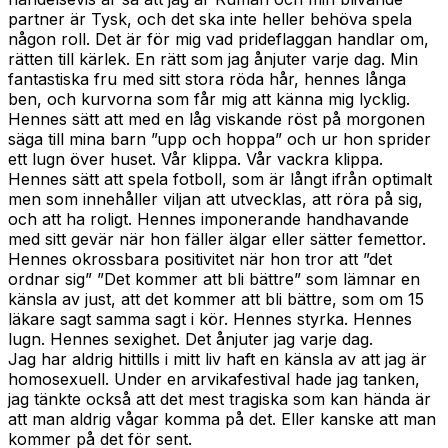
partner är Tysk, och det ska inte heller behöva spela
någon roll. Det är för mig vad prideflaggan handlar om,
rätten till kärlek. En rätt som jag ånjuter varje dag. Min
fantastiska fru med sitt stora röda hår, hennes långa
ben, och kurvorna som får mig att känna mig lycklig.
Hennes sätt att med en låg viskande röst på morgonen
säga till mina barn ”upp och hoppa” och ur hon sprider
ett lugn över huset. Vår klippa. Vår vackra klippa.
Hennes sätt att spela fotboll, som är långt ifrån optimalt
men som innehåller viljan att utvecklas, att röra på sig,
och att ha roligt. Hennes imponerande handhavande
med sitt gevär när hon fäller älgar eller sätter femettor.
Hennes okrossbara positivitet när hon tror att ”det
ordnar sig” ”Det kommer att bli bättre” som lämnar en
känsla av just, att det kommer att bli bättre, som om 15
läkare sagt samma sagt i kör. Hennes styrka. Hennes
lugn. Hennes sexighet. Det ånjuter jag varje dag.
Jag har aldrig hittills i mitt liv haft en känsla av att jag är
homosexuell. Under en arvikafestival hade jag tanken,
jag tänkte också att det mest tragiska som kan hända är
att man aldrig vågar komma på det. Eller kanske att man
kommer på det för sent.