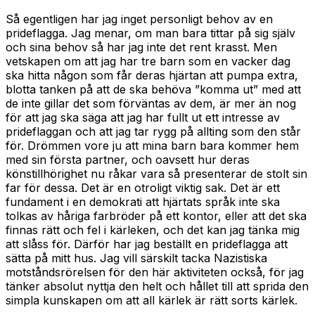
Så egentligen har jag inget personligt behov av en
prideflagga. Jag menar, om man bara tittar på sig själv
och sina behov så har jag inte det rent krasst. Men
vetskapen om att jag har tre barn som en vacker dag
ska hitta någon som får deras hjärtan att pumpa extra,
blotta tanken på att de ska behöva ”komma ut” med att
de inte gillar det som förväntas av dem, är mer än nog
för att jag ska säga att jag har fullt ut ett intresse av
prideflaggan och att jag tar rygg på allting som den står
för. Drömmen vore ju att mina barn bara kommer hem
med sin första partner, och oavsett hur deras
könstillhörighet nu råkar vara så presenterar de stolt sin
far för dessa. Det är en otroligt viktig sak. Det är ett
fundament i en demokrati att hjärtats språk inte ska
tolkas av håriga farbröder på ett kontor, eller att det ska
finnas rätt och fel i kärleken, och det kan jag tänka mig
att slåss för. Därför har jag beställt en prideflagga att
sätta på mitt hus. Jag vill särskilt tacka Nazistiska
motståndsrörelsen för den här aktiviteten också, för jag
tänker absolut nyttja den helt och hållet till att sprida den
simpla kunskapen om att all kärlek är rätt sorts kärlek.