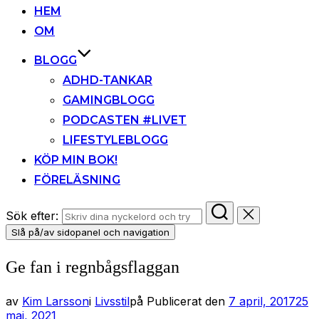
HEM
OM
BLOGG
ADHD-TANKAR
GAMINGBLOGG
PODCASTEN #LIVET
LIFESTYLEBLOGG
KÖP MIN BOK!
FÖRELÄSNING
Sök efter:
Slå på/av sidopanel och navigation
Ge fan i regnbågsflaggan
av
Kim Larsson
i
Livsstil
på
Publicerat den
7 april, 2017
25
maj, 2021